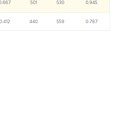
0.667
501
530
0.945
0.412
440
559
0.787