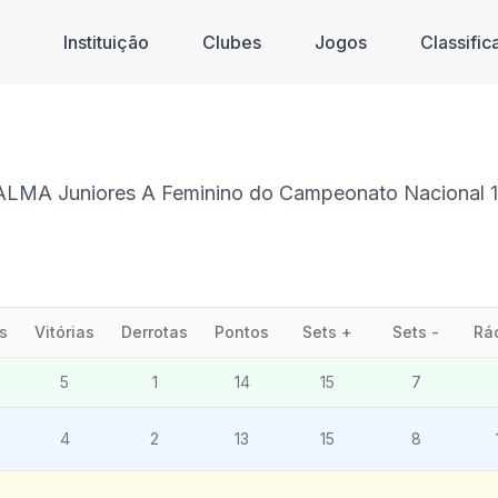
Instituição
Clubes
Jogos
Classifi
'ALMA Juniores A Feminino do Campeonato Nacional 1ª
s
Vitórias
Derrotas
Pontos
Sets +
Sets -
Rá
5
1
14
15
7
4
2
13
15
8