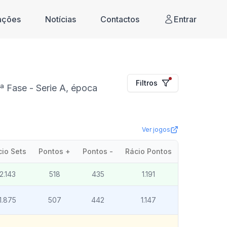
cações
Notícias
Contactos
Entrar
Filtros
 Fase - Serie A, época
Ver jogos
cio Sets
Pontos +
Pontos -
Rácio Pontos
2.143
518
435
1.191
1.875
507
442
1.147