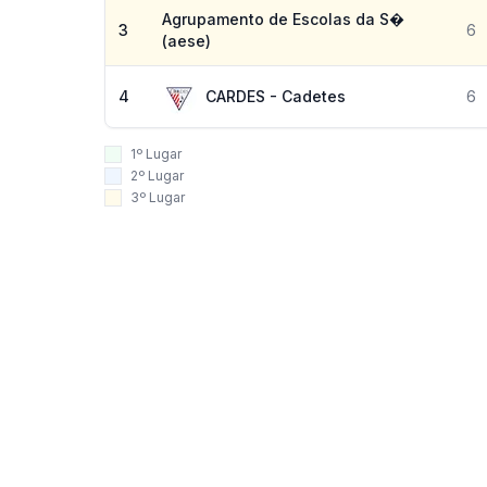
Agrupamento de Escolas da S�
3
6
(aese)
4
CARDES - Cadetes
6
1º Lugar
2º Lugar
3º Lugar