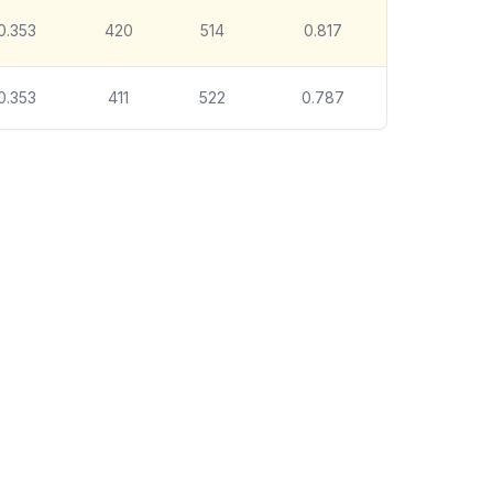
0.353
420
514
0.817
0.353
411
522
0.787