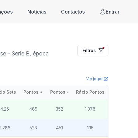
cações
Notícias
Contactos
Entrar
Filtros
e - Serie B, época
Ver jogos
cio Sets
Pontos +
Pontos -
Rácio Pontos
4.25
485
352
1.378
2.286
523
451
1.16