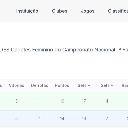
Instituição
Clubes
Jogos
Classifi
RDES Cadetes Feminino do Campeonato Nacional 1ª Fas
s
Vitórias
Derrotas
Pontos
Sets +
Sets -
Rá
5
1
16
17
4
5
1
14
16
7