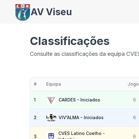
AV Viseu
Classificações
Consulte as classificações da equipa CVE
#
Equipa
Jogo
1
CARDES - Iniciados
6
2
VIV'ALMA - Iniciados
6
CVES Latino Coelho -
3
6