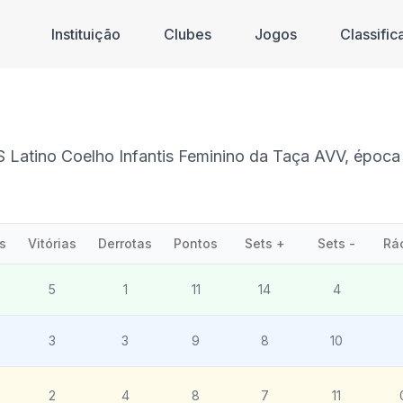
Instituição
Clubes
Jogos
Classifi
S Latino Coelho Infantis Feminino da Taça AVV, époc
s
Vitórias
Derrotas
Pontos
Sets +
Sets -
Rá
5
1
11
14
4
3
3
9
8
10
2
4
8
7
11