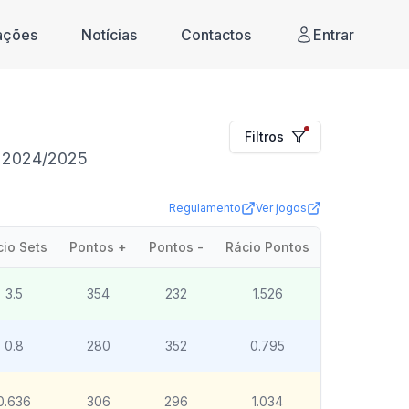
cações
Notícias
Contactos
Entrar
Filtros
a 2024/2025
Regulamento
Ver jogos
cio Sets
Pontos +
Pontos -
Rácio Pontos
3.5
354
232
1.526
0.8
280
352
0.795
0.636
306
296
1.034