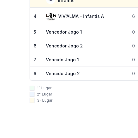
Infantis
4
VIV'ALMA - Infantis A
6
5
Vencedor Jogo 1
0
6
Vencedor Jogo 2
0
7
Vencido Jogo 1
0
8
Vencido Jogo 2
0
1º Lugar
2º Lugar
3º Lugar