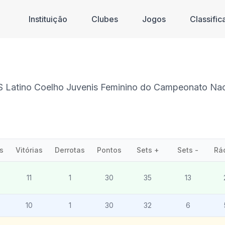
Instituição
Clubes
Jogos
Classifi
S Latino Coelho Juvenis Feminino do Campeonato Naci
s
Vitórias
Derrotas
Pontos
Sets +
Sets -
Rá
11
1
30
35
13
10
1
30
32
6