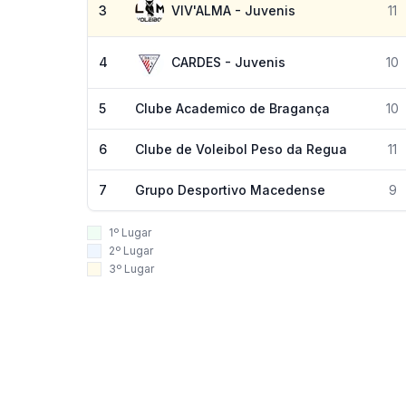
3
VIV'ALMA - Juvenis
11
4
CARDES - Juvenis
10
5
Clube Academico de Bragança
10
6
Clube de Voleibol Peso da Regua
11
7
Grupo Desportivo Macedense
9
1º Lugar
2º Lugar
3º Lugar