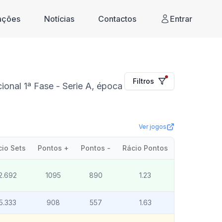
cações
Notícias
Contactos
Entrar
Filtros
onal 1ª Fase - Serie A, época
Ver jogos
cio Sets
Pontos +
Pontos -
Rácio Pontos
2.692
1095
890
1.23
5.333
908
557
1.63