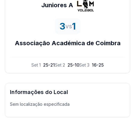
Juniores A
3
1
vs
Associação Académica de Coimbra
Set
1
25
-
21
Set
2
25
-
10
Set
3
16
-
25
Informações do Local
Sem localização especificada