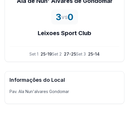
Ala de Nun' Alvares de Gondomar
3
0
vs
Leixoes Sport Club
Set
1
25
-
19
Set
2
27
-
25
Set
3
25
-
14
Informações do Local
Pav. Ala Nun'alvares Gondomar