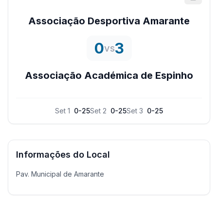
Associação Desportiva Amarante
0
3
vs
Associação Académica de Espinho
Set
1
0
-
25
Set
2
0
-
25
Set
3
0
-
25
Informações do Local
Pav. Municipal de Amarante