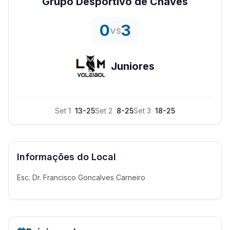
Grupo Desportivo de Chaves
0
3
vs
Juniores
Set
1
13
-
25
Set
2
8
-
25
Set
3
18
-
25
Informações do Local
Esc. Dr. Francisco Goncalves Carneiro