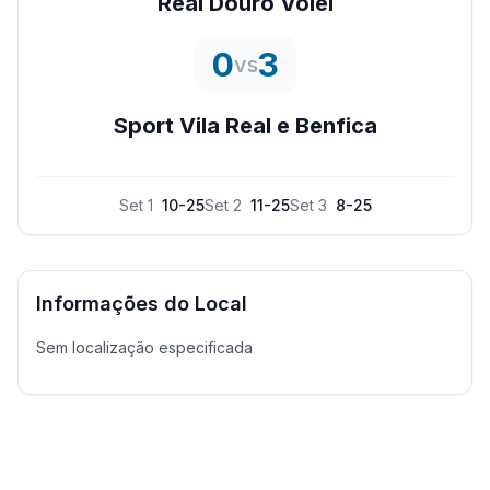
Real Douro Volei
0
3
vs
Sport Vila Real e Benfica
Set
1
10
-
25
Set
2
11
-
25
Set
3
8
-
25
Informações do Local
Sem localização especificada