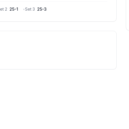
et
2
25
-
1
•
Set
3
25
-
3