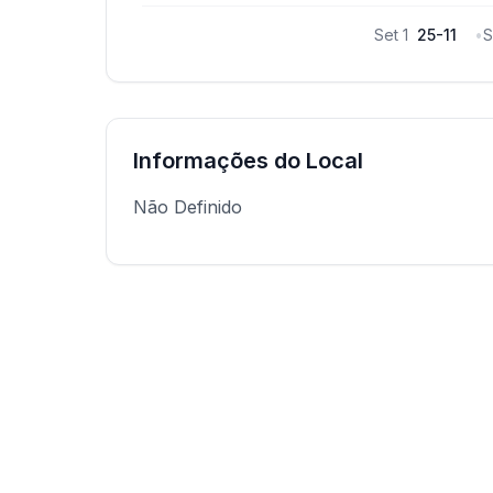
Set
1
25
-
11
•
S
Informações do Local
Não Definido