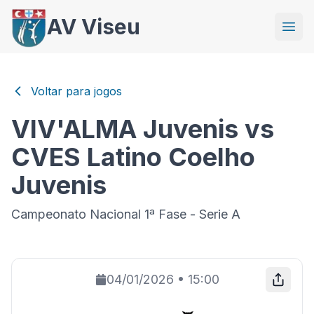
AV Viseu
Voltar para jogos
VIV'ALMA Juvenis vs
CVES Latino Coelho
Juvenis
Campeonato Nacional 1ª Fase - Serie A
04/01/2026
•
15:00