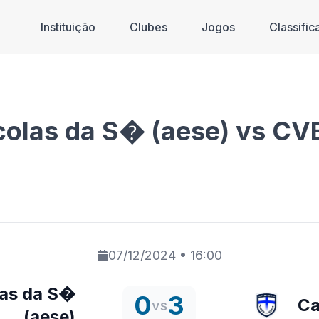
Instituição
Clubes
Jogos
Classifi
olas da S� (aese) vs CVE
07/12/2024
•
16:00
as da S�
0
3
Ca
vs
(aese)