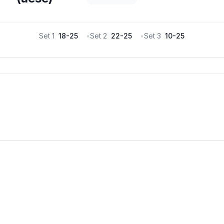
Set
1
18
-
25
•
Set
2
22
-
25
•
Set
3
10
-
25