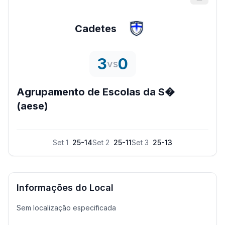
Cadetes
3
0
vs
Agrupamento de Escolas da S�
(aese)
Set
1
25
-
14
Set
2
25
-
11
Set
3
25
-
13
Informações do Local
Sem localização especificada