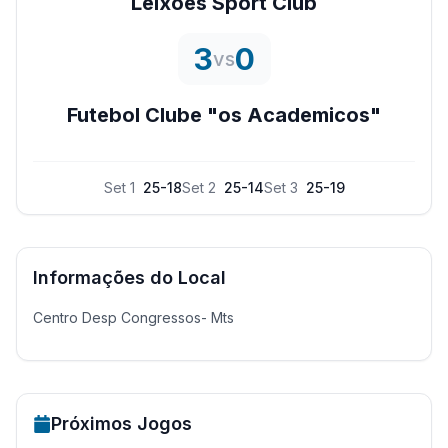
Leixoes Sport Club
3
0
vs
Futebol Clube "os Academicos"
Set
1
25
-
18
Set
2
25
-
14
Set
3
25
-
19
Informações do Local
Centro Desp Congressos- Mts
Próximos Jogos