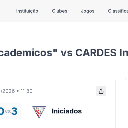
Instituição
Clubes
Jogos
Classifi
Academicos" vs CARDES In
2/2026
•
11:30
0
3
Iniciados
vs