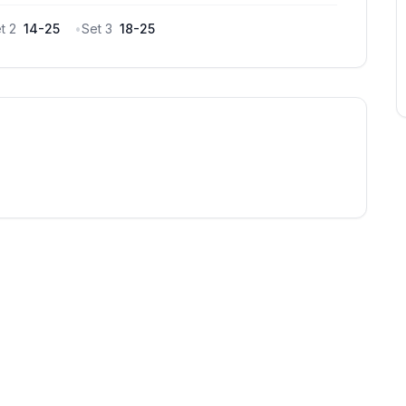
et
2
14
-
25
•
Set
3
18
-
25