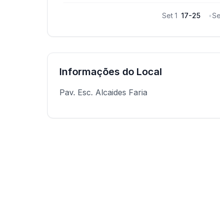
Set
1
17
-
25
•
S
Informações do Local
Pav. Esc. Alcaides Faria