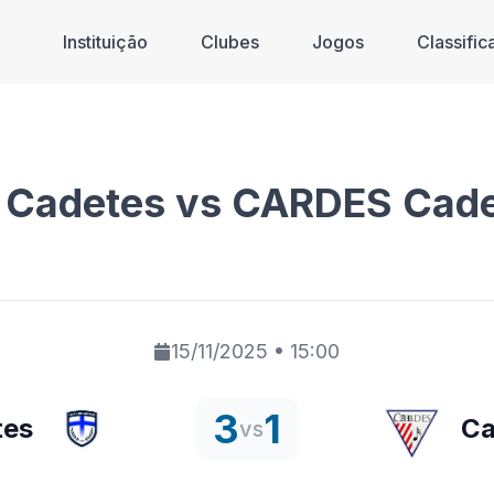
Instituição
Clubes
Jogos
Classifi
o Cadetes vs CARDES Cad
15/11/2025
•
15:00
3
1
tes
Ca
vs