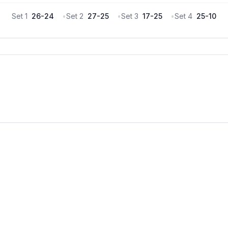
Set
1
26
-
24
•
Set
2
27
-
25
•
Set
3
17
-
25
•
Set
4
25
-
10