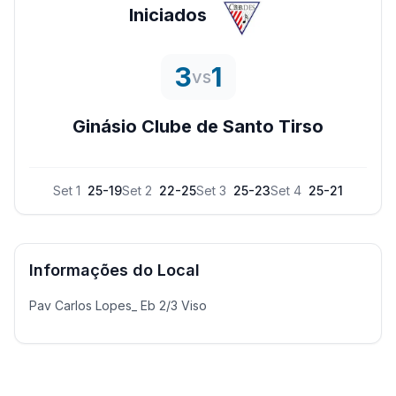
Iniciados
3
1
vs
Ginásio Clube de Santo Tirso
Set
1
25
-
19
Set
2
22
-
25
Set
3
25
-
23
Set
4
25
-
21
Informações do Local
Pav Carlos Lopes_ Eb 2/3 Viso