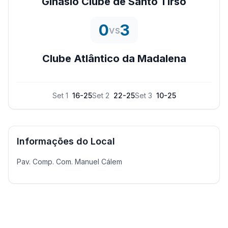
Ginásio Clube de Santo Tirso
0
3
vs
Clube Atlântico da Madalena
Set
1
16
-
25
Set
2
22
-
25
Set
3
10
-
25
Informações do Local
Pav. Comp. Com. Manuel Cálem