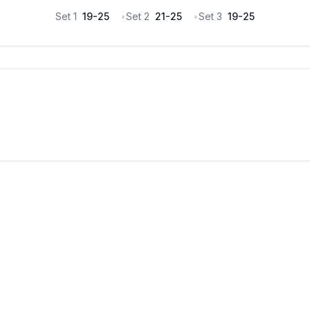
Set
1
19
-
25
•
Set
2
21
-
25
•
Set
3
19
-
25