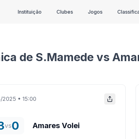
Instituição
Clubes
Jogos
Classifi
ica de S.Mamede vs Amar
4/2025
•
15:00
3
0
Amares Volei
vs