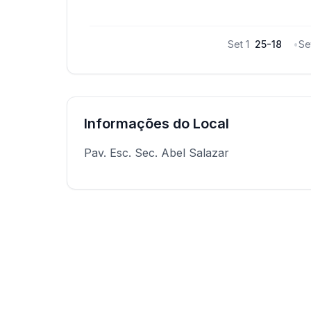
Set
1
25
-
18
•
Se
Informações do Local
Pav. Esc. Sec. Abel Salazar