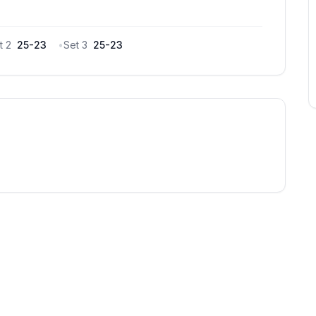
t
2
25
-
23
•
Set
3
25
-
23