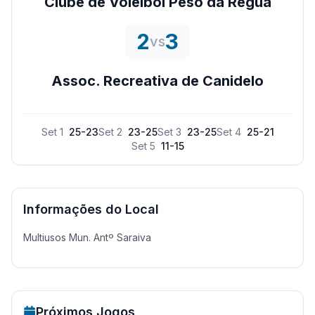
Clube de Voleibol Peso da Regua
2
3
vs
Assoc. Recreativa de Canidelo
Set
1
25
-
23
Set
2
23
-
25
Set
3
23
-
25
Set
4
25
-
21
Set
5
11
-
15
Informações do Local
Multiusos Mun. Antº Saraiva
Próximos Jogos