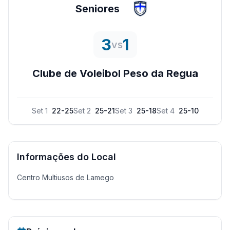
Seniores
3
1
vs
Clube de Voleibol Peso da Regua
Set
1
22
-
25
Set
2
25
-
21
Set
3
25
-
18
Set
4
25
-
10
Informações do Local
Centro Multiusos de Lamego