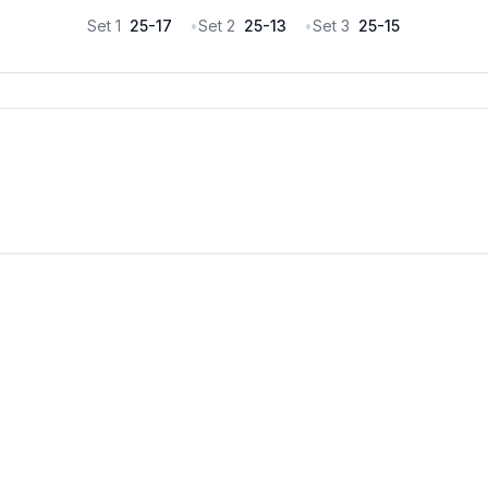
Set
1
25
-
17
•
Set
2
25
-
13
•
Set
3
25
-
15