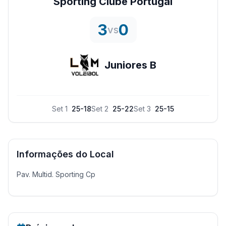
Sporting Clube Portugal
3
0
vs
Juniores B
Set
1
25
-
18
Set
2
25
-
22
Set
3
25
-
15
Informações do Local
Pav. Multid. Sporting Cp