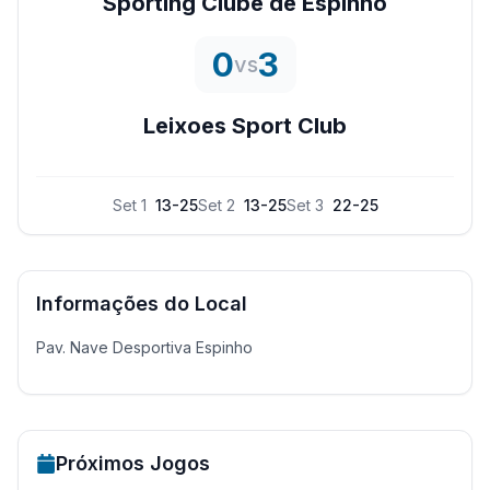
Sporting Clube de Espinho
0
3
vs
Leixoes Sport Club
Set
1
13
-
25
Set
2
13
-
25
Set
3
22
-
25
Informações do Local
Pav. Nave Desportiva Espinho
Próximos Jogos