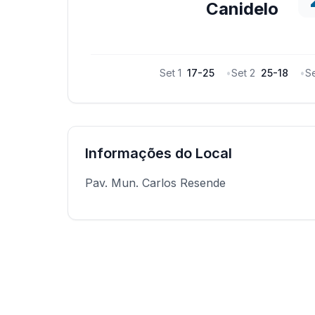
Canidelo
Set
1
17
-
25
•
Set
2
25
-
18
•
S
Informações do Local
Pav. Mun. Carlos Resende