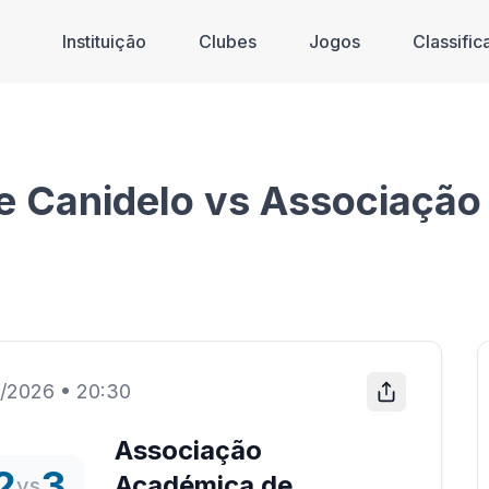
Instituição
Clubes
Jogos
Classifi
de Canidelo vs Associaçã
/2026
•
20:30
Associação
2
3
Académica de
vs