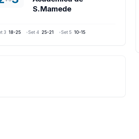
S.Mamede
et
3
18
-
25
•
Set
4
25
-
21
•
Set
5
10
-
15