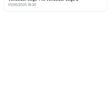
01/06/2025
18:30