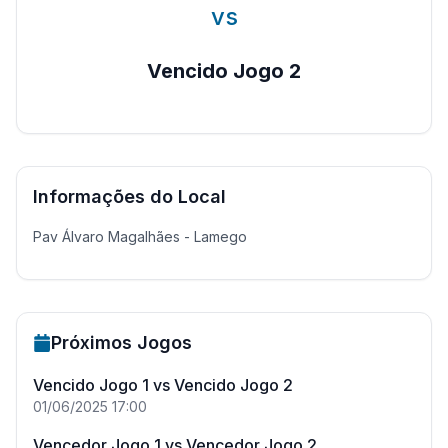
vs
Vencido Jogo 2
Informações do Local
Pav Álvaro Magalhães - Lamego
Próximos Jogos
Vencido Jogo 1
vs
Vencido Jogo 2
01/06/2025
17:00
Vencedor Jogo 1
vs
Vencedor Jogo 2