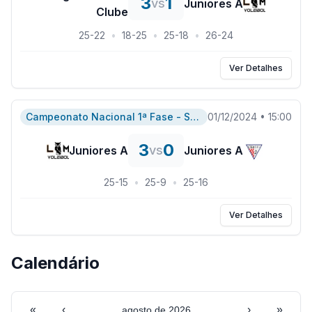
3
1
vs
Juniores A
Clube
25
-
22
•
18
-
25
•
25
-
18
•
26
-
24
Ver Detalhes
Campeonato Nacional 1ª Fase - Serie A
01/12/2024
•
15:00
3
0
vs
Juniores A
Juniores A
25
-
15
•
25
-
9
•
25
-
16
Ver Detalhes
Calendário
«
‹
›
»
agosto de 2026