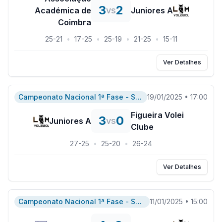
3
2
vs
Académica de
Juniores A
Coimbra
25
-
21
•
17
-
25
•
25
-
19
•
21
-
25
•
15
-
11
Ver Detalhes
Campeonato Nacional 1ª Fase - Serie A
19/01/2025
•
17:00
Figueira Volei
3
0
vs
Juniores A
Clube
27
-
25
•
25
-
20
•
26
-
24
Ver Detalhes
Campeonato Nacional 1ª Fase - Serie A
11/01/2025
•
15:00