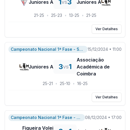
1
3
vs
Juniores A
Juniores A
21
-
25
•
25
-
23
•
13
-
25
•
21
-
25
Ver Detalhes
Campeonato Nacional 1ª Fase - Serie A
15/12/2024
•
11:00
Associação
3
1
vs
Juniores A
Académica de
Coimbra
25
-
21
•
25
-
10
•
16
-
25
Ver Detalhes
Campeonato Nacional 1ª Fase - Serie A
08/12/2024
•
17:00
Figueira Volei