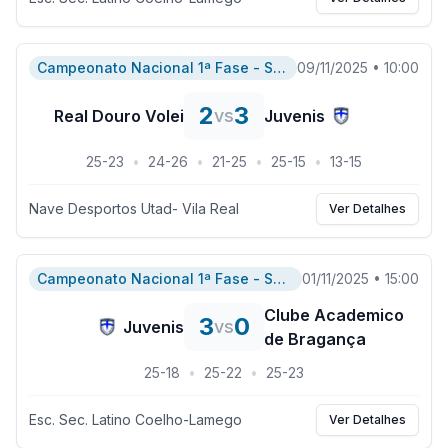
Campeonato Nacional 1ª Fase - Serie A
09/11/2025
•
10:00
2
3
vs
Real Douro Volei
Juvenis
25
-
23
•
24
-
26
•
21
-
25
•
25
-
15
•
13
-
15
Nave Desportos Utad- Vila Real
Ver Detalhes
Campeonato Nacional 1ª Fase - Serie A
01/11/2025
•
15:00
Clube Academico
3
0
vs
Juvenis
de Bragança
25
-
18
•
25
-
22
•
25
-
23
Esc. Sec. Latino Coelho-Lamego
Ver Detalhes