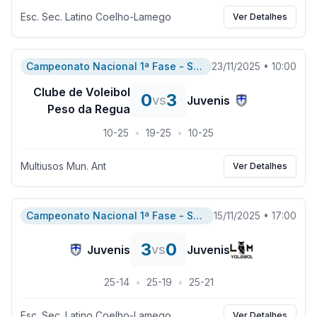
Esc. Sec. Latino Coelho-Lamego
Ver Detalhes
Campeonato Nacional 1ª Fase - Serie A
23/11/2025
•
10:00
Clube de Voleibol
0
3
vs
Juvenis
Peso da Regua
10
-
25
•
19
-
25
•
10
-
25
Multiusos Mun. Ant
Ver Detalhes
Campeonato Nacional 1ª Fase - Serie A
15/11/2025
•
17:00
3
0
vs
Juvenis
Juvenis
25
-
14
•
25
-
19
•
25
-
21
Esc. Sec. Latino Coelho-Lamego
Ver Detalhes