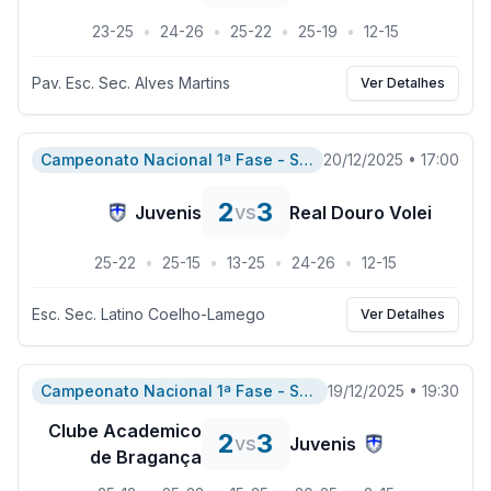
23
-
25
•
24
-
26
•
25
-
22
•
25
-
19
•
12
-
15
Pav. Esc. Sec. Alves Martins
Ver Detalhes
Campeonato Nacional 1ª Fase - Serie A
20/12/2025
•
17:00
2
3
vs
Juvenis
Real Douro Volei
25
-
22
•
25
-
15
•
13
-
25
•
24
-
26
•
12
-
15
Esc. Sec. Latino Coelho-Lamego
Ver Detalhes
Campeonato Nacional 1ª Fase - Serie A
19/12/2025
•
19:30
Clube Academico
2
3
vs
Juvenis
de Bragança