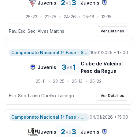
2
3
vs
Juvenis
Juvenis
25
-
23
•
22
-
25
•
24
-
26
•
25
-
16
•
13
-
15
Pav. Esc. Sec. Alves Martins
Ver Detalhes
Campeonato Nacional 1ª Fase - Serie A
10/01/2026
•
17:00
Clube de Voleibol
3
1
vs
Juvenis
Peso da Regua
25
-
11
•
23
-
25
•
25
-
13
•
25
-
22
Esc. Sec. Latino Coelho-Lamego
Ver Detalhes
Campeonato Nacional 1ª Fase - Serie A
04/01/2026
•
15:00
2
3
vs
Juvenis
Juvenis